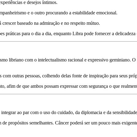
experiências e desejos íntimos.
mpanheirismo e o outro procurando a estabilidade emocional.
á crescer baseado na admiração e no respeito mútuo.
 práticas para o dia a dia, enquanto Libra pode fornecer a delicadeza e
ismo libriano com o intelectualismo racional e expressivo geminiano. O
 com outras pessoas, colhendo delas fonte de inspiração para seus próp
ento, afim de que ambos possam expressar com segurança o que realment
e integrar ao par com o uso do cuidado, da diplomacia e da sensibilida
am de propósitos semelhantes. Câncer poderá ser um pouco mais exigent